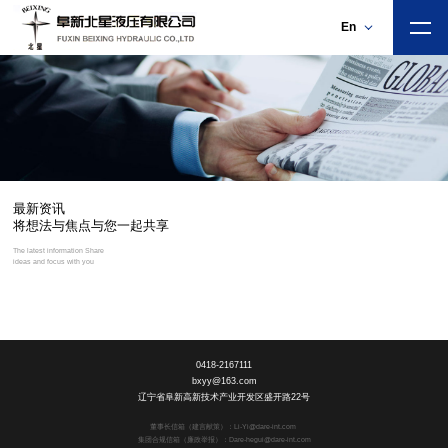
En
最新资讯
将想法与焦点与您一起共享
The latest information Share
ideas and focus with you
01
/
00
0418-2167111
bxyy@163.com
辽宁省阜新高新技术产业开发区盛开路22号
|
董事长信箱（建言献策）：Li-Yi@dare-int.com
集团合规信箱（廉政举报）：Dare-hegui@dare-int.com